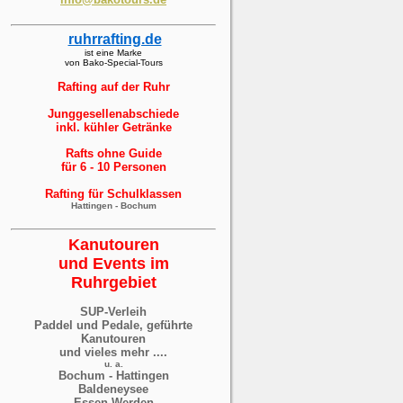
ruhrrafting.de
ist eine Marke
von Bako-Special-Tours
Rafting
auf der Ruhr
Junggesellenabschiede
inkl. kühler Getränke
Rafts ohne Guide
für 6 - 10 Personen
Rafting für Schulklassen
Hattingen - Bochum
Kanutouren
und Events
im
Ruhrgebiet
SUP-Verleih
Paddel und Pedale, geführte
Kanutouren
und vieles mehr ....
u. a.
Bochum -
Hattingen
Baldeneysee
Essen-Werden