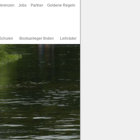
ferenzen
Jobs
Partner
Goldene Regeln
Schulen
Bootsanleger finden
Leihräder