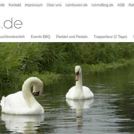
eite
Kontakt
Impressum
Über uns
ruhrtouren.de
ruhrrafting.de
AGB
Re
auchbootverleih
Events BBQ
Paddel und Pedale
Trappertour (2 Tage)